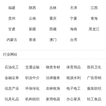
福建
陕西
吉林
天津
江西
贵州
云南
重庆
宁夏
青海
甘肃
新疆
西藏
海南
黑龙江
内蒙古
香港
澳门
台湾
行业网站
石油化工
交通运输
物资专材
体育用品
医药卫生
金融证券
职业中介
法律服务
能源水利
广告营销
信息产业
环保绿化
农林牧渔
电子电工
服装纺织
玩具礼品
机构组织
家用电器
办公家具
轻工食品