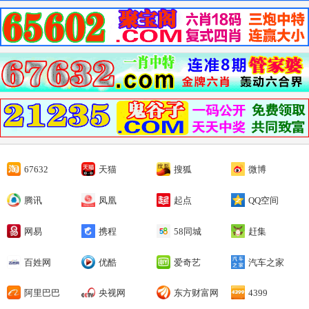
67632
天猫
搜狐
微博
腾讯
凤凰
起点
QQ空间
网易
携程
58同城
赶集
百姓网
优酷
爱奇艺
汽车之家
阿里巴巴
央视网
东方财富网
4399