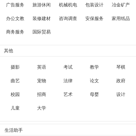
广告服务
旅游休闲
机械机电
包装设计
冶金矿产
办公文教
装修建材
咨询调查
安保服务
家用纸品
商务服务
国际贸易
其他
摄影
英语
考试
教学
琴棋
曲艺
宠物
法律
论文
政府
校园
招商
艺术
母婴
设计
儿童
大学
生活助手