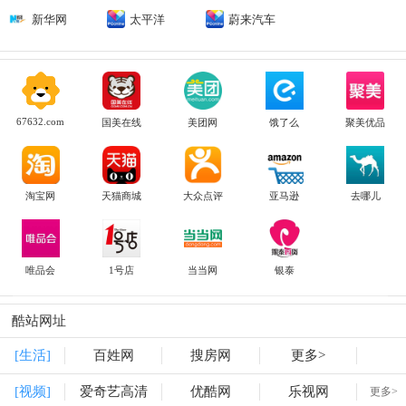
新华网
太平洋
蔚来汽车
67632.com
国美在线
美团网
饿了么
聚美优品
淘宝网
天猫商城
大众点评
亚马逊
去哪儿
唯品会
1号店
当当网
银泰
酷站网址
[生活]
百姓网
搜房网
更多>
[视频]
爱奇艺高清
优酷网
乐视网
更多>