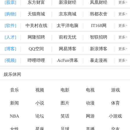
[股票]
东方财富
新浪财经
凤凰财经
更多>
[购物]
天猫商城
京东商城
韩都衣舍
更多>
[软件]
中关村在线
太平洋电脑
IT168网
更多>
[人才]
网隆招聘
前程无忧
智联招聘
更多>
[博客]
QQ空间
网易博客
新浪博客
更多>
[视频]
哔哩哔哩
AcFun弹幕
暴走漫画
更多>
娱乐休闲
音乐
视频
电影
电视
游戏
新闻
小说
图片
动漫
体育
NBA
论坛
笑话
网游
小游戏
女性
星座
足球
直播
交友